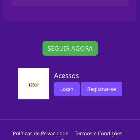
SEGUIR AGORA
Acessos
Login
Registrar-se
Políticas de Privacidade
Termos e Condições