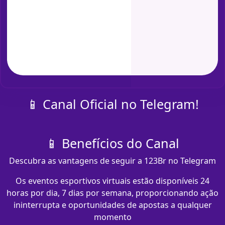
📱 Canal Oficial no Telegram!
📱 Benefícios do Canal
Descubra as vantagens de seguir a 123Br no Telegram
Os eventos esportivos virtuais estão disponíveis 24
horas por dia, 7 dias por semana, proporcionando ação
ininterrupta e oportunidades de apostas a qualquer
momento