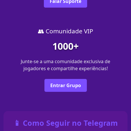
Falar Suporte
👥 Comunidade VIP
1000+
Junte-se a uma comunidade exclusiva de
jogadores e compartilhe experiências!
Entrar Grupo
📱 Como Seguir no Telegram