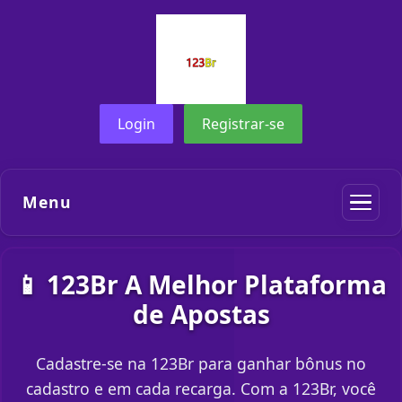
Login
Registrar-se
Menu
📱 123Br A Melhor Plataforma
de Apostas
Cadastre-se na 123Br para ganhar bônus no
cadastro e em cada recarga. Com a 123Br, você