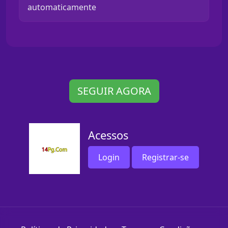
automaticamente
SEGUIR AGORA
Acessos
Login
Registrar-se