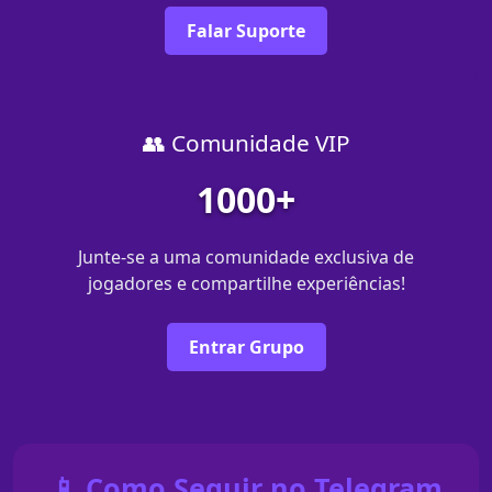
Falar Suporte
👥 Comunidade VIP
1000+
Junte-se a uma comunidade exclusiva de
jogadores e compartilhe experiências!
Entrar Grupo
📱 Como Seguir no Telegram