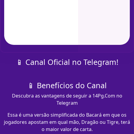
📱 Canal Oficial no Telegram!
📱 Benefícios do Canal
Descubra as vantagens de seguir a 14Pg.Com no
Telegram
Essa é uma versão simplificada do Bacará em que os
jogadores apostam em qual mão, Dragão ou Tigre, terá
o maior valor de carta.