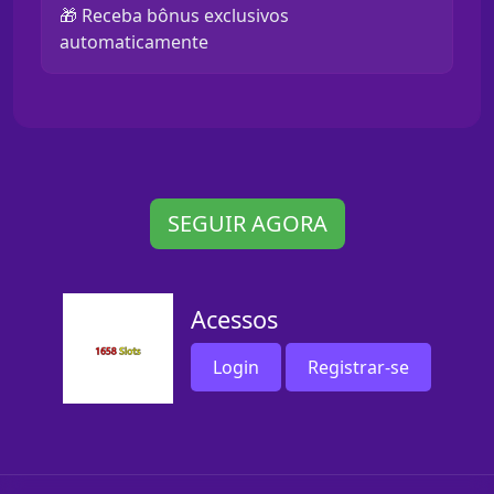
🎁 Receba bônus exclusivos
automaticamente
SEGUIR AGORA
Acessos
Login
Registrar-se