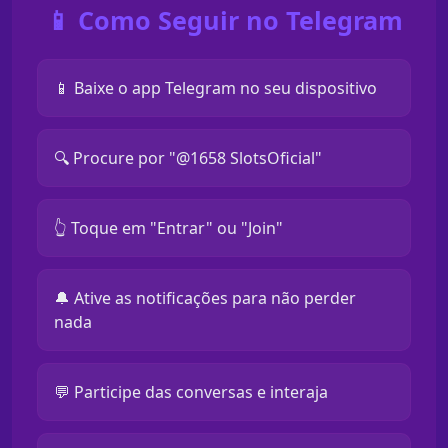
📱 Como Seguir no Telegram
📱 Baixe o app Telegram no seu dispositivo
🔍 Procure por "@1658 SlotsOficial"
👆 Toque em "Entrar" ou "Join"
🔔 Ative as notificações para não perder
nada
💬 Participe das conversas e interaja