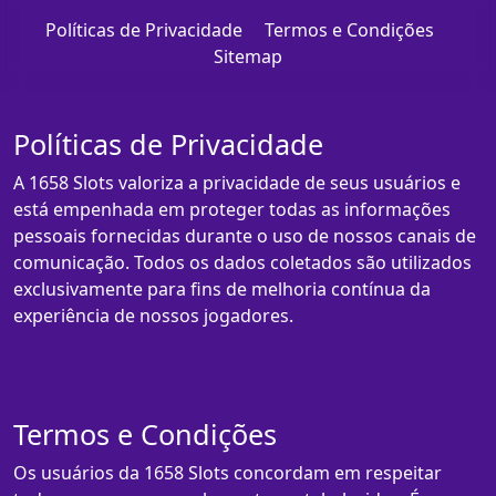
Políticas de Privacidade
Termos e Condições
Sitemap
Políticas de Privacidade
A 1658 Slots valoriza a privacidade de seus usuários e
está empenhada em proteger todas as informações
pessoais fornecidas durante o uso de nossos canais de
comunicação. Todos os dados coletados são utilizados
exclusivamente para fins de melhoria contínua da
experiência de nossos jogadores.
Termos e Condições
Os usuários da 1658 Slots concordam em respeitar