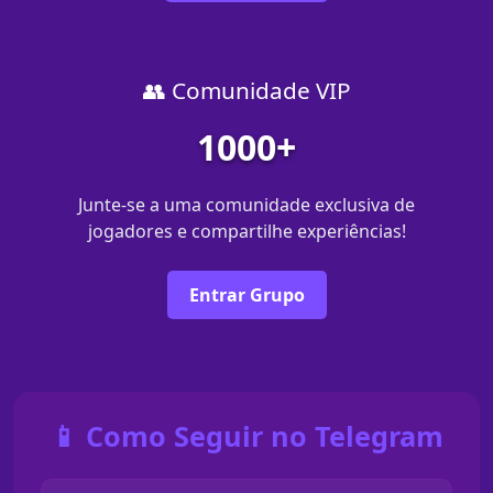
👥 Comunidade VIP
1000+
Junte-se a uma comunidade exclusiva de
jogadores e compartilhe experiências!
Entrar Grupo
📱 Como Seguir no Telegram