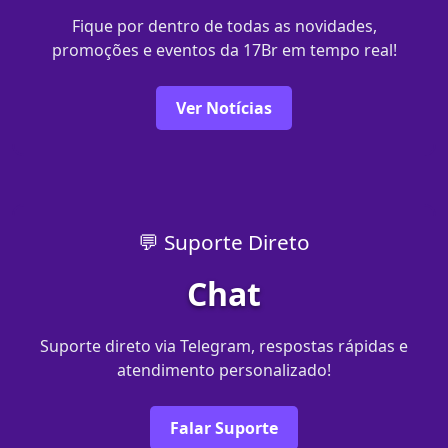
Fique por dentro de todas as novidades,
promoções e eventos da 17Br em tempo real!
Ver Notícias
💬 Suporte Direto
Chat
Suporte direto via Telegram, respostas rápidas e
atendimento personalizado!
Falar Suporte