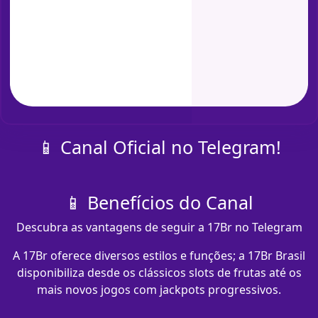
📱 Canal Oficial no Telegram!
📱 Benefícios do Canal
Descubra as vantagens de seguir a 17Br no Telegram
A 17Br oferece diversos estilos e funções; a 17Br Brasil
disponibiliza desde os clássicos slots de frutas até os
mais novos jogos com jackpots progressivos.