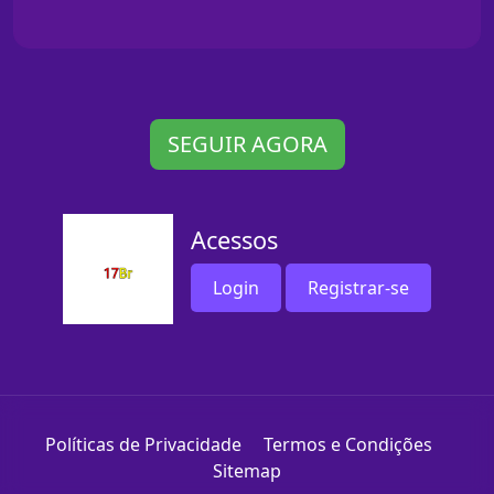
SEGUIR AGORA
Acessos
Login
Registrar-se
Políticas de Privacidade
Termos e Condições
Sitemap