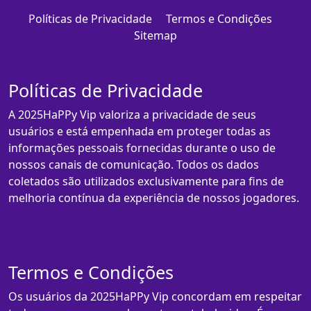
Políticas de Privacidade
Termos e Condições
Sitemap
Políticas de Privacidade
A 2025HaPPy Vip valoriza a privacidade de seus
usuários e está empenhada em proteger todas as
informações pessoais fornecidas durante o uso de
nossos canais de comunicação. Todos os dados
coletados são utilizados exclusivamente para fins de
melhoria contínua da experiência de nossos jogadores.
Termos e Condições
Os usuários da 2025HaPPy Vip concordam em respeitar