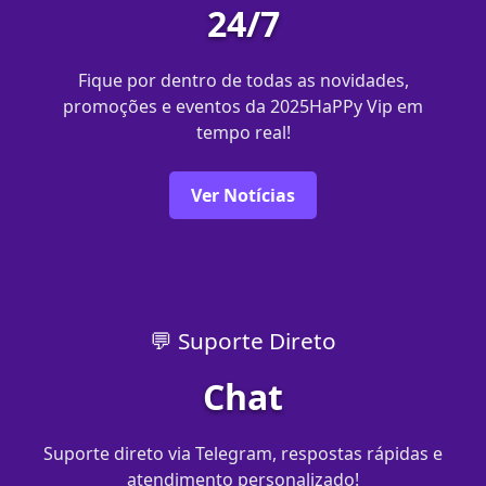
24/7
Fique por dentro de todas as novidades,
promoções e eventos da 2025HaPPy Vip em
tempo real!
Ver Notícias
💬 Suporte Direto
Chat
Suporte direto via Telegram, respostas rápidas e
atendimento personalizado!