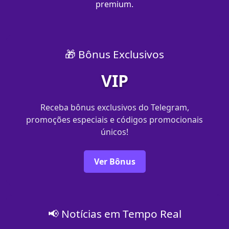
premium.
🎁 Bônus Exclusivos
VIP
Receba bônus exclusivos do Telegram,
promoções especiais e códigos promocionais
únicos!
Ver Bônus
📢 Notícias em Tempo Real