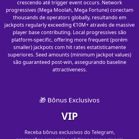
crescendo até trigger event occurs. Network
progressives (Mega Moolah, Mega Fortune) conectam
thousands de operators globally, resultando em
jackpots regularly exceeding €10M+ através de massive
player base contributing. Local progressives são
platform-specific, offering more frequent (porém
smaller) jackpots com hit rates estatisticamente
superiores. Seed amounts (minimum jackpot values)
são guaranteed post-win, assegurando baseline
attractiveness.
🎁 Bônus Exclusivos
VIP
Receba bônus exclusivos do Telegram,