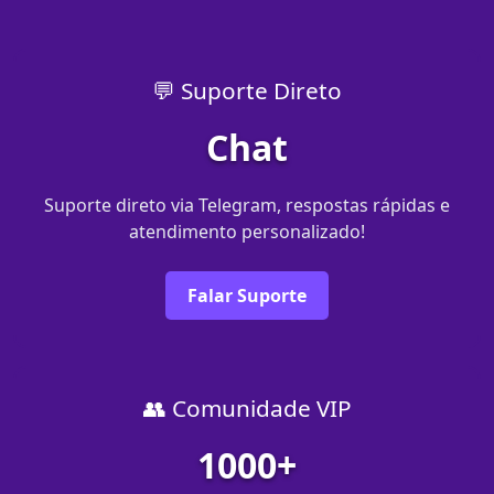
💬 Suporte Direto
Chat
Suporte direto via Telegram, respostas rápidas e
atendimento personalizado!
Falar Suporte
👥 Comunidade VIP
1000+