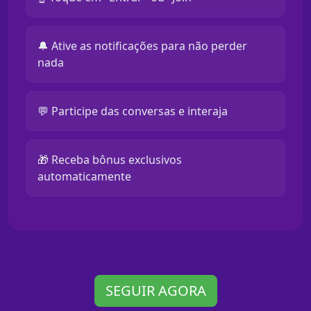
🔔 Ative as notificações para não perder
nada
💬 Participe das conversas e interaja
🎁 Receba bônus exclusivos
automaticamente
SEGUIR AGORA