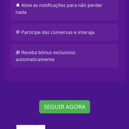
🔔 Ative as notificações para não perder
nada
💬 Participe das conversas e interaja
🎁 Receba bônus exclusivos
automaticamente
SEGUIR AGORA