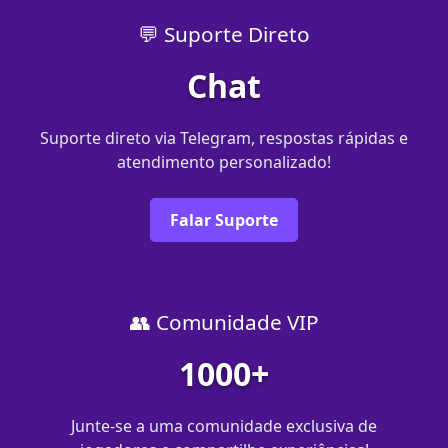
💬 Suporte Direto
Chat
Suporte direto via Telegram, respostas rápidas e
atendimento personalizado!
Falar Suporte
👥 Comunidade VIP
1000+
Junte-se a uma comunidade exclusiva de