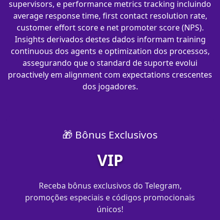
supervisors, e performance metrics tracking incluindo
average response time, first contact resolution rate,
customer effort score e net promoter score (NPS).
Insights derivados destes dados informam training
continuous dos agents e optimization dos processos,
assegurando que o standard de suporte evolui
proactively em alignment com expectations crescentes
dos jogadores.
🎁 Bônus Exclusivos
VIP
Receba bônus exclusivos do Telegram,
promoções especiais e códigos promocionais
únicos!