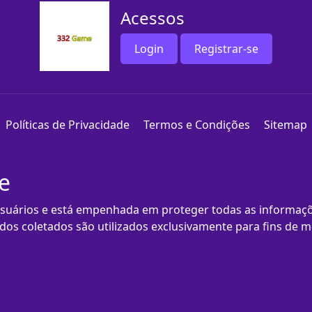
Acessos
Login
Registrar-se
Políticas de Privacidade
Termos e Condições
Sitemap
de
 usuários e está empenhada em proteger todas as informaçõ
os coletados são utilizados exclusivamente para fins de m