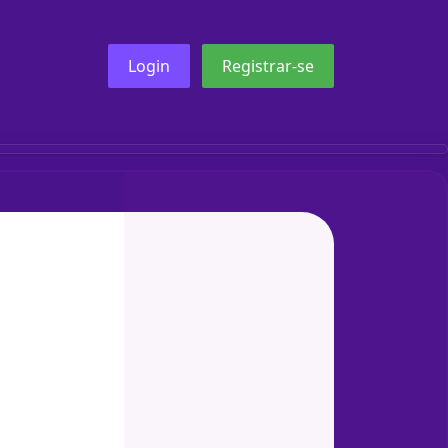
Login
Registrar-se