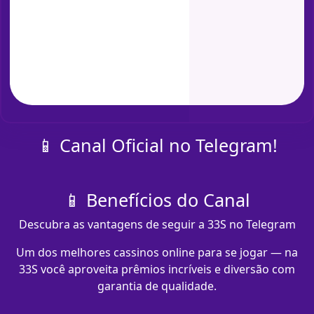
📱 Canal Oficial no Telegram!
📱 Benefícios do Canal
Descubra as vantagens de seguir a 33S no Telegram
Um dos melhores cassinos online para se jogar — na
33S você aproveita prêmios incríveis e diversão com
garantia de qualidade.