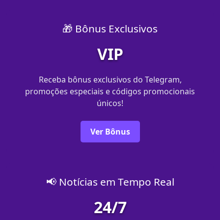
🎁 Bônus Exclusivos
VIP
Receba bônus exclusivos do Telegram,
promoções especiais e códigos promocionais
únicos!
Ver Bônus
📢 Notícias em Tempo Real
24/7