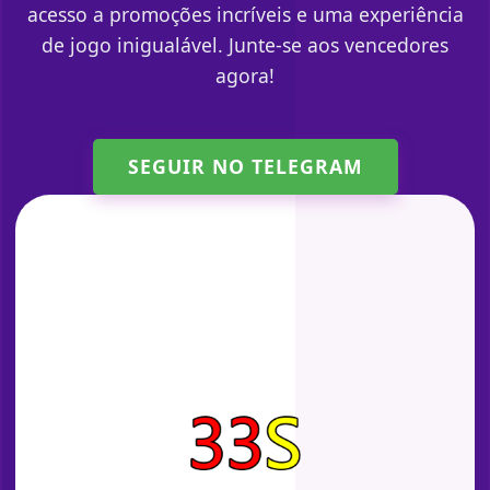
acesso a promoções incríveis e uma experiência
de jogo inigualável. Junte-se aos vencedores
agora!
SEGUIR NO TELEGRAM