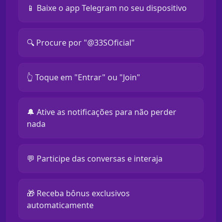
📱 Baixe o app Telegram no seu dispositivo
🔍 Procure por "@33SOficial"
👆 Toque em "Entrar" ou "Join"
🔔 Ative as notificações para não perder
nada
💬 Participe das conversas e interaja
🎁 Receba bônus exclusivos
automaticamente