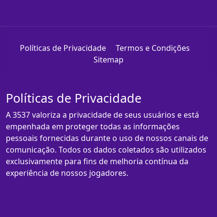
Políticas de Privacidade
Termos e Condições
Sitemap
Políticas de Privacidade
A 3537 valoriza a privacidade de seus usuários e está
empenhada em proteger todas as informações
pessoais fornecidas durante o uso de nossos canais de
comunicação. Todos os dados coletados são utilizados
exclusivamente para fins de melhoria contínua da
experiência de nossos jogadores.