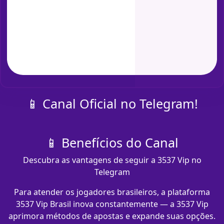
📱 Canal Oficial no Telegram!
📱 Benefícios do Canal
Descubra as vantagens de seguir a 3537 Vip no
Telegram
Para atender os jogadores brasileiros, a plataforma
3537 Vip Brasil inova constantemente — a 3537 Vip
aprimora métodos de apostas e expande suas opções.