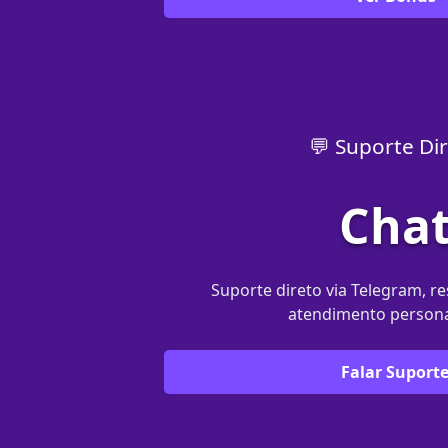
💬 Suporte Di
Cha
Suporte direto via Telegram, r
atendimento persona
Falar Suport