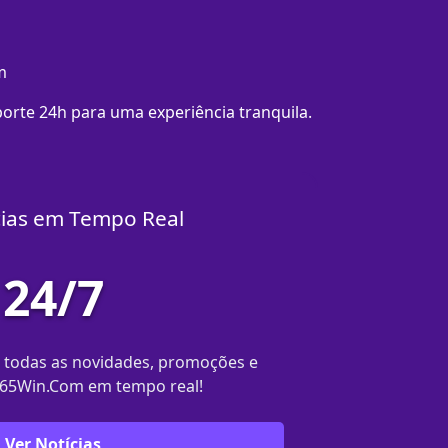
m
orte 24h para uma experiência tranquila.
cias em Tempo Real
24/7
e todas as novidades, promoções e
365Win.Com em tempo real!
Ver Notícias