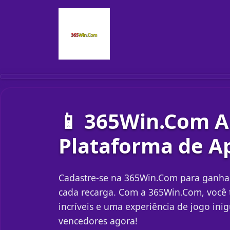
📱 365Win.Com A
Plataforma de A
Cadastre-se na 365Win.Com para ganha
cada recarga. Com a 365Win.Com, você
incríveis e uma experiência de jogo inig
vencedores agora!