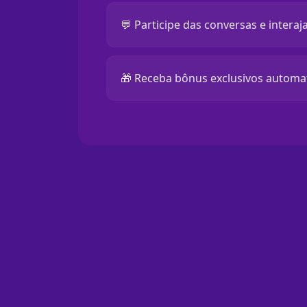
💬 Participe das conversas e interaj
🎁 Receba bônus exclusivos autom