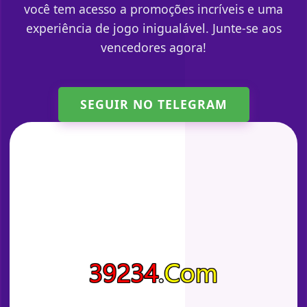
você tem acesso a promoções incríveis e uma
experiência de jogo inigualável. Junte-se aos
vencedores agora!
SEGUIR NO TELEGRAM