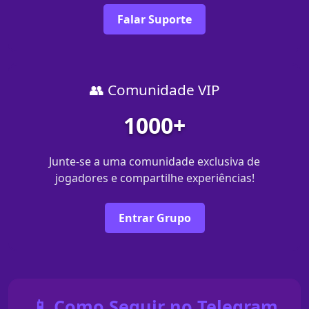
Falar Suporte
👥 Comunidade VIP
1000+
Junte-se a uma comunidade exclusiva de
jogadores e compartilhe experiências!
Entrar Grupo
📱 Como Seguir no Telegram