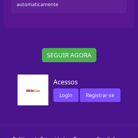
automaticamente
SEGUIR AGORA
Acessos
Login
Registrar-se