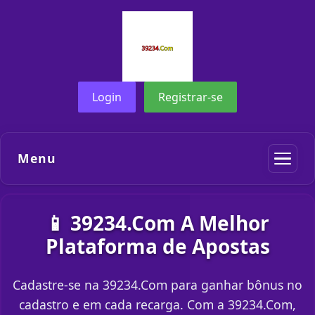
Login
Registrar-se
Menu
📱 39234.Com A Melhor
Plataforma de Apostas
Cadastre-se na 39234.Com para ganhar bônus no
cadastro e em cada recarga. Com a 39234.Com,