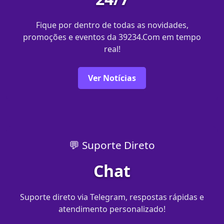
Fique por dentro de todas as novidades,
promoções e eventos da 39234.Com em tempo
real!
Ver Notícias
💬 Suporte Direto
Chat
Suporte direto via Telegram, respostas rápidas e
atendimento personalizado!