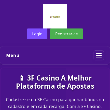
Login
Registrar-se
Menu
📱 3F Casino A Melhor
Plataforma de Apostas
Cadastre-se na 3F Casino para ganhar bônus no
cadastro e em cada recarga. Com a 3F Casino,