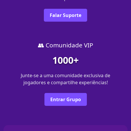
Falar Suporte
👥 Comunidade VIP
1000+
Junte-se a uma comunidade exclusiva de
jogadores e compartilhe experiências!
Entrar Grupo