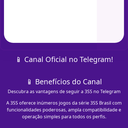
📱 Canal Oficial no Telegram!
📱 Benefícios do Canal
Descubra as vantagens de seguir a 3SS no Telegram
A 3SS oferece inúmeros jogos da série 3SS Brasil com
funcionalidades poderosas, ampla compatibilidade e
operação simples para todos os perfis.