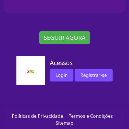
SEGUIR AGORA
Acessos
Login
Registrar-se
Políticas de Privacidade
Termos e Condições
Sitemap