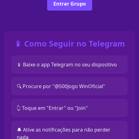
Entrar Grupo
📱 Como Seguir no Telegram
📱 Baixe o app Telegram no seu dispositivo
🔍 Procure por "@500Jogo WinOficial"
👆 Toque em "Entrar" ou "Join"
🔔 Ative as notificações para não perder
nada