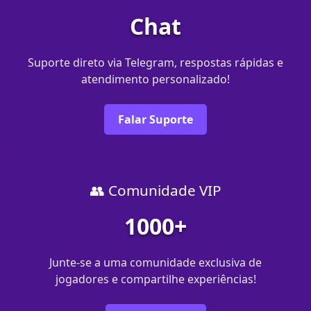
Chat
Suporte direto via Telegram, respostas rápidas e
atendimento personalizado!
Falar Suporte
👥 Comunidade VIP
1000+
Junte-se a uma comunidade exclusiva de
jogadores e compartilhe experiências!