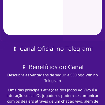
📱 Canal Oficial no Telegram!
📱 Benefícios do Canal
Descubra as vantagens de seguir a 500Jogo Win no
Telegram
Uma das principais atrações dos Jogos Ao Vivo é a
interação social. Os jogadores podem se comunicar
com os dealers através de um chat ao vivo, além de