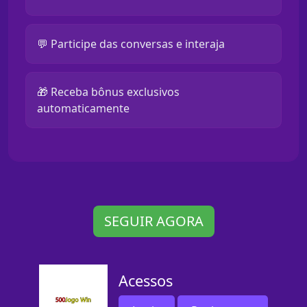
💬 Participe das conversas e interaja
🎁 Receba bônus exclusivos
automaticamente
SEGUIR AGORA
Acessos