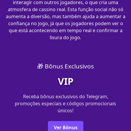
interagir com outros jogadores, o que cria uma
atmosfera de cassino real. Esta função social não só
aumenta a diversão, mas também ajuda a aumentar a
confiança no jogo, já que os jogadores podem ver o
que está acontecendo em tempo real e confirmar a
lisura do jogo.
🎁 Bônus Exclusivos
VIP
Receba bônus exclusivos do Telegram,
promoções especiais e códigos promocionais
únicos!
Ver Bônus