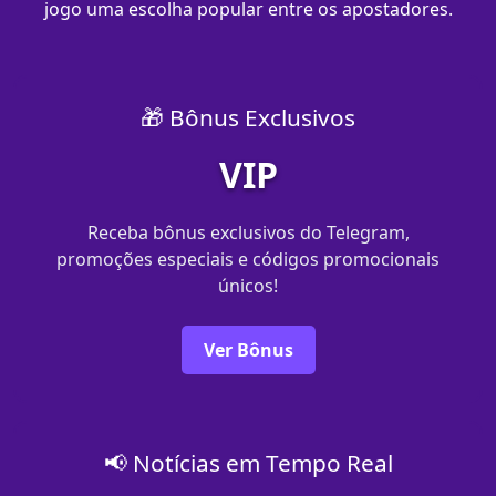
jogo uma escolha popular entre os apostadores.
🎁 Bônus Exclusivos
VIP
Receba bônus exclusivos do Telegram,
promoções especiais e códigos promocionais
únicos!
Ver Bônus
📢 Notícias em Tempo Real