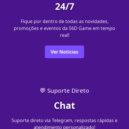
24/7
Fique por dentro de todas as novidades,
promoções e eventos da 56D Game em tempo
real!
Ver Notícias
💬 Suporte Direto
Chat
Suporte direto via Telegram, respostas rápidas e
atendimento personalizado!