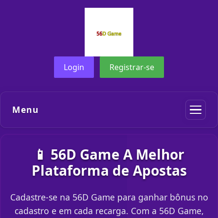
Login
Registrar-se
Menu
📱 56D Game A Melhor
Plataforma de Apostas
Cadastre-se na 56D Game para ganhar bônus no
cadastro e em cada recarga. Com a 56D Game,