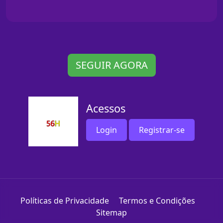
SEGUIR AGORA
Acessos
Login
Registrar-se
Políticas de Privacidade
Termos e Condições
Sitemap