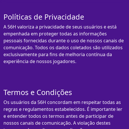
Políticas de Privacidade
A 56H valoriza a privacidade de seus usuários e está
empenhada em proteger todas as informações
pessoais fornecidas durante o uso de nossos canais de
comunicação. Todos os dados coletados são utilizados
exclusivamente para fins de melhoria contínua da
experiência de nossos jogadores.
Termos e Condições
Os usuários da 56H concordam em respeitar todas as
regras e regulamentos estabelecidos. É importante ler
e entender todos os termos antes de participar de
nossos canais de comunicação. A violação destes