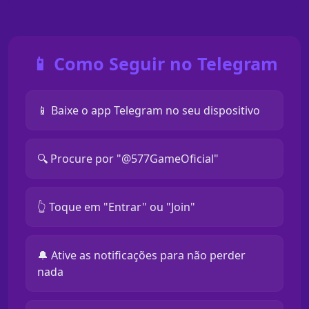
📱 Como Seguir no Telegram
📱 Baixe o app Telegram no seu dispositivo
🔍 Procure por "@577GameOficial"
👆 Toque em "Entrar" ou "Join"
🔔 Ative as notificações para não perder
nada