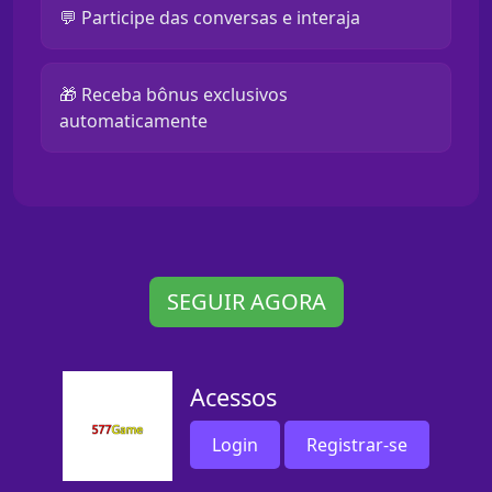
💬 Participe das conversas e interaja
🎁 Receba bônus exclusivos
automaticamente
SEGUIR AGORA
Acessos
Login
Registrar-se