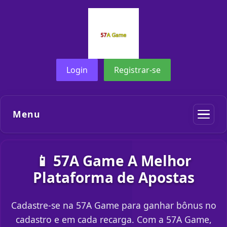
Login
Registrar-se
Menu
📱 57A Game A Melhor
Plataforma de Apostas
Cadastre-se na 57A Game para ganhar bônus no
cadastro e em cada recarga. Com a 57A Game,