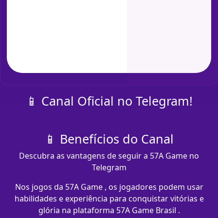
📱 Canal Oficial no Telegram!
📱 Benefícios do Canal
Descubra as vantagens de seguir a 57A Game no
Telegram
Nos jogos da 57A Game , os jogadores podem usar
habilidades e experiência para conquistar vitórias e
glória na plataforma 57A Game Brasil .