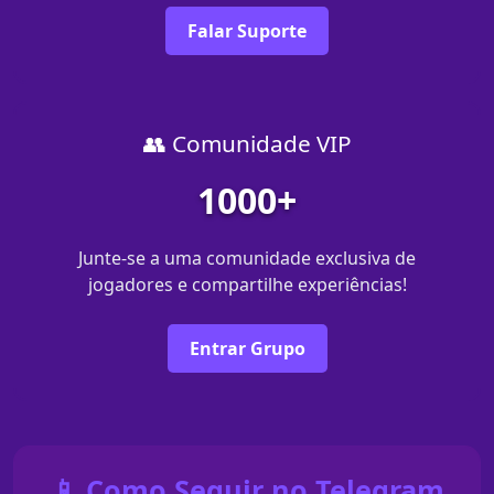
Falar Suporte
👥 Comunidade VIP
1000+
Junte-se a uma comunidade exclusiva de
jogadores e compartilhe experiências!
Entrar Grupo
📱 Como Seguir no Telegram