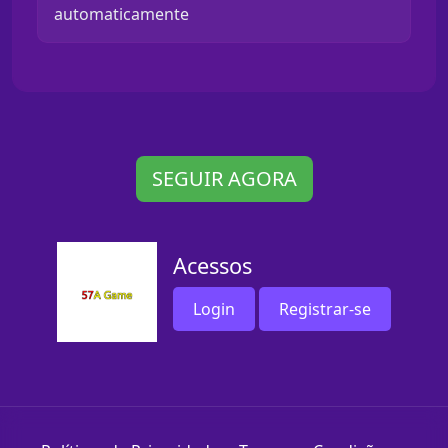
automaticamente
SEGUIR AGORA
Acessos
Login
Registrar-se