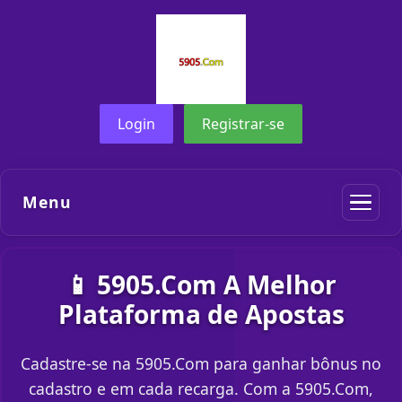
Login
Registrar-se
Menu
📱 5905.Com A Melhor
Plataforma de Apostas
Cadastre-se na 5905.Com para ganhar bônus no
cadastro e em cada recarga. Com a 5905.Com,