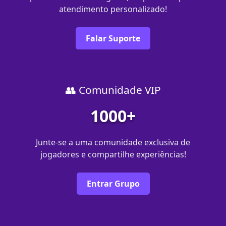
atendimento personalizado!
Falar Suporte
👥 Comunidade VIP
1000+
Junte-se a uma comunidade exclusiva de
jogadores e compartilhe experiências!
Entrar Grupo