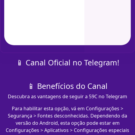
📱 Canal Oficial no Telegram!
📱 Benefícios do Canal
Descubra as vantagens de seguir a 59C no Telegram
Para habilitar esta opção, vá em Configurações >
Segurança > Fontes desconhecidas. Dependendo da
versão do Android, esta opção pode estar em
Configurações > Aplicativos > Configurações especiais