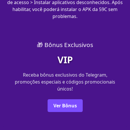
de acesso > Instalar aplicativos desconhecidos. Após
habilitar, você poderá instalar o APK da 59C sem
problemas.
🎁 Bônus Exclusivos
VIP
Receba bônus exclusivos do Telegram,
promoções especiais e códigos promocionais
únicos!
Ver Bônus