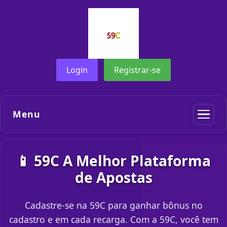
Login
Registrar-se
Menu
📱 59C A Melhor Plataforma
de Apostas
Cadastre-se na 59C para ganhar bônus no
cadastro e em cada recarga. Com a 59C, você tem