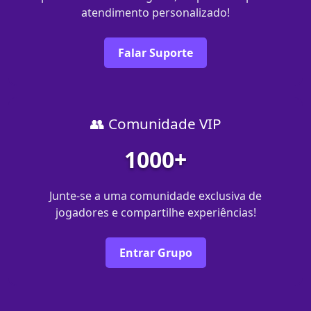
atendimento personalizado!
Falar Suporte
👥 Comunidade VIP
1000+
Junte-se a uma comunidade exclusiva de
jogadores e compartilhe experiências!
Entrar Grupo