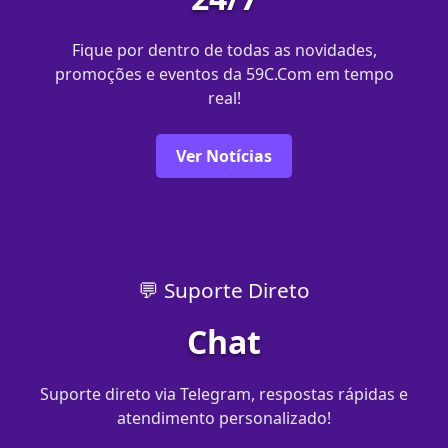
Fique por dentro de todas as novidades,
promoções e eventos da 59C.Com em tempo
real!
Ver Notícias
💬 Suporte Direto
Chat
Suporte direto via Telegram, respostas rápidas e
atendimento personalizado!