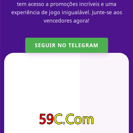
tem acesso a promoções incríveis e uma
experiência de jogo inigualável. Junte-se aos
vencedores agora!
SEGUIR NO TELEGRAM