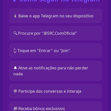
📱 Baixe o app Telegram no seu dispositivo
🔍 Procure por "@59C.ComOficial"
👆 Toque em "Entrar" ou "Join"
🔔 Ative as notificações para não perder
nada
💬 Participe das conversas e interaja
🎁 Receba bônus exclusivos