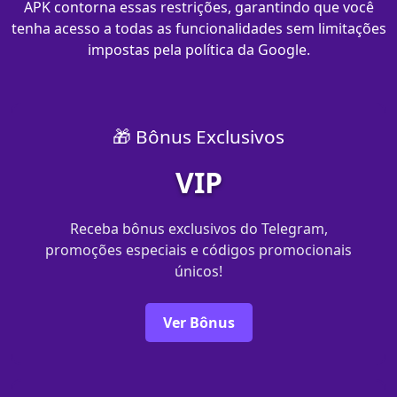
APK contorna essas restrições, garantindo que você
tenha acesso a todas as funcionalidades sem limitações
impostas pela política da Google.
🎁 Bônus Exclusivos
VIP
Receba bônus exclusivos do Telegram,
promoções especiais e códigos promocionais
únicos!
Ver Bônus