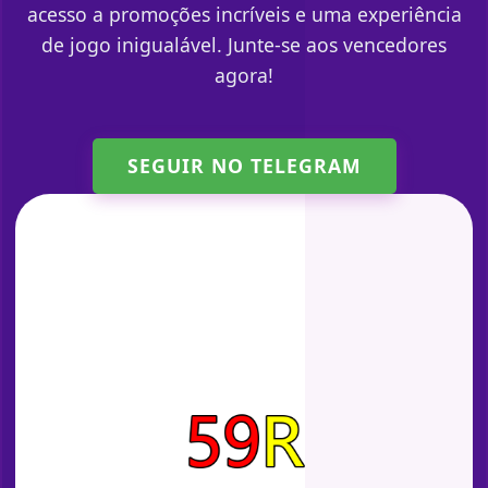
acesso a promoções incríveis e uma experiência
de jogo inigualável. Junte-se aos vencedores
agora!
SEGUIR NO TELEGRAM