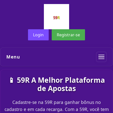
Login
Registrar-se
Menu
📱 59R A Melhor Plataforma
de Apostas
Cadastre-se na 59R para ganhar bônus no
cadastro e em cada recarga. Com a 59R, você tem