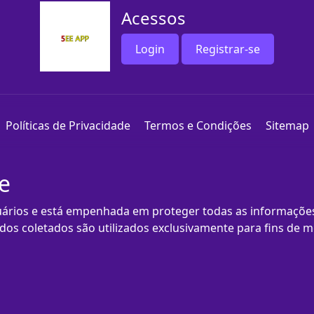
Acessos
Login
Registrar-se
Políticas de Privacidade
Termos e Condições
Sitemap
de
suários e está empenhada em proteger todas as informaçõe
os coletados são utilizados exclusivamente para fins de m