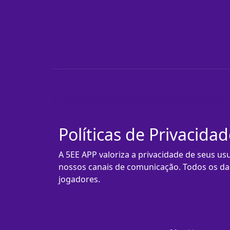
Políticas de Privacida
A 5EE APP valoriza a privacidade de seus u
nossos canais de comunicação. Todos os dad
jogadores.