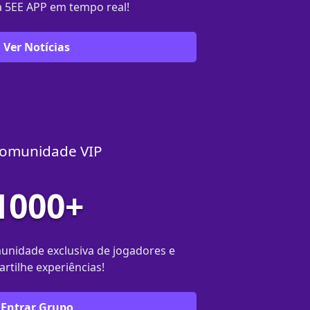
a 5EE APP em tempo real!
Ver Notícias
Comunidade VIP
1000+
unidade exclusiva de jogadores e
rtilhe experiências!
Entrar Grupo