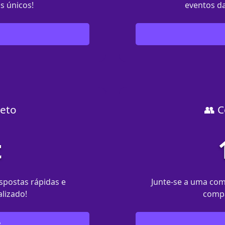
s únicos!
eventos d
reto
👥 
t
espostas rápidas e
Junte-se a uma com
lizado!
compa
e