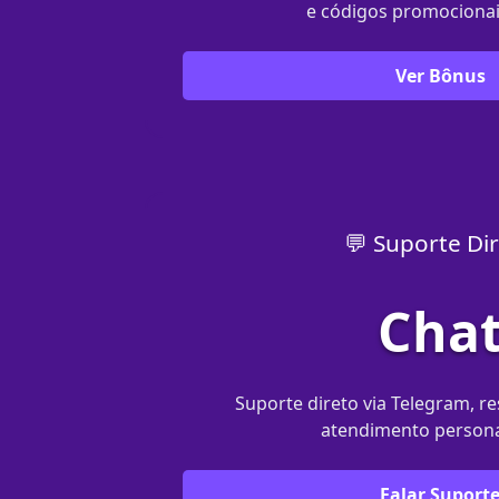
e códigos promocionai
Ver Bônus
💬 Suporte Di
Cha
Suporte direto via Telegram, r
atendimento persona
Falar Suport