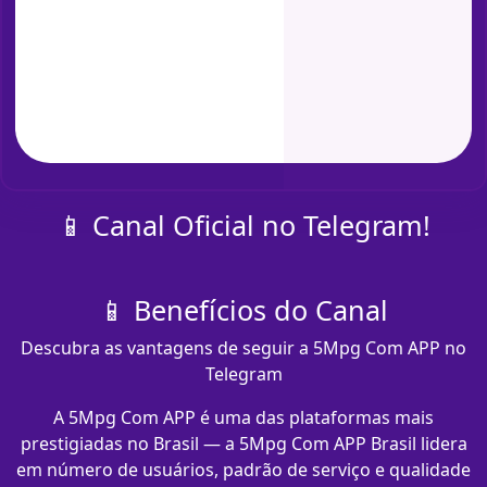
📱 Canal Oficial no Telegram!
📱 Benefícios do Canal
Descubra as vantagens de seguir a 5Mpg Com APP no
Telegram
A 5Mpg Com APP é uma das plataformas mais
prestigiadas no Brasil — a 5Mpg Com APP Brasil lidera
em número de usuários, padrão de serviço e qualidade