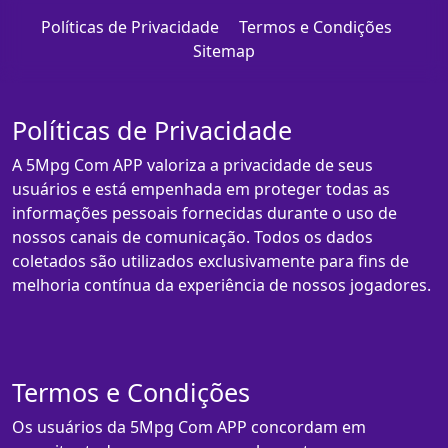
Políticas de Privacidade
Termos e Condições
Sitemap
Políticas de Privacidade
A 5Mpg Com APP valoriza a privacidade de seus
usuários e está empenhada em proteger todas as
informações pessoais fornecidas durante o uso de
nossos canais de comunicação. Todos os dados
coletados são utilizados exclusivamente para fins de
melhoria contínua da experiência de nossos jogadores.
Termos e Condições
Os usuários da 5Mpg Com APP concordam em