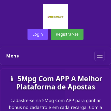
Login
Registrar-se
Menu
📱 5Mpg Com APP A Melhor
Plataforma de Apostas
Cadastre-se na 5Mpg Com APP para ganhar
bônus no cadastro e em cada recarga. Com a