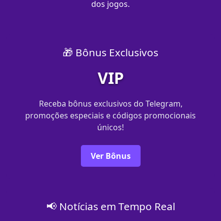
dos jogos.
🎁 Bônus Exclusivos
VIP
Receba bônus exclusivos do Telegram,
promoções especiais e códigos promocionais
únicos!
Ver Bônus
📢 Notícias em Tempo Real