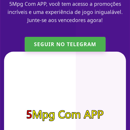
5Mpg Com APP, você tem acesso a promoções
incríveis e uma experiência de jogo inigualável.
Junte-se aos vencedores agora!
SEGUIR NO TELEGRAM