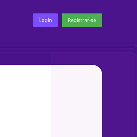
Login
Registrar-se