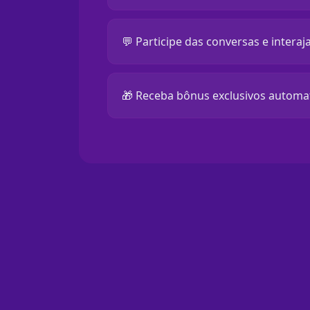
💬 Participe das conversas e interaj
🎁 Receba bônus exclusivos autom