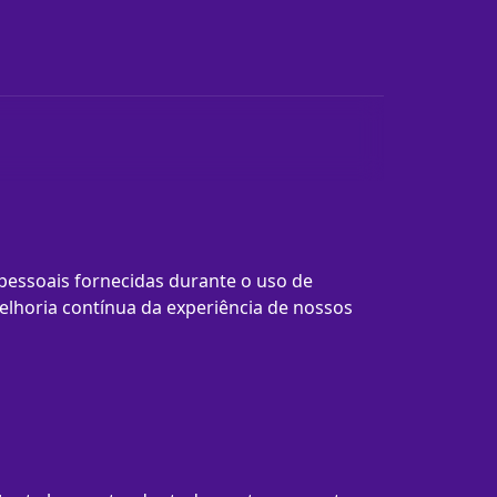
pessoais fornecidas durante o uso de
elhoria contínua da experiência de nossos