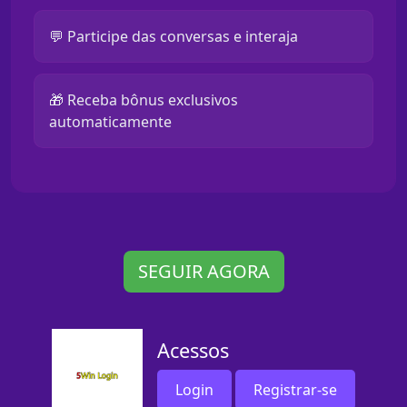
💬 Participe das conversas e interaja
🎁 Receba bônus exclusivos
automaticamente
SEGUIR AGORA
Acessos
Login
Registrar-se