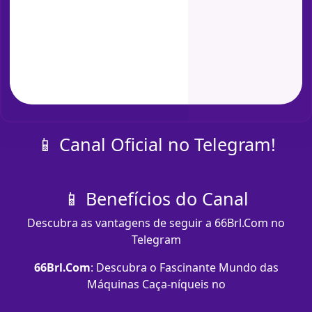
📱 Canal Oficial no Telegram!
📱 Benefícios do Canal
Descubra as vantagens de seguir a 66Brl.Com no
Telegram
66Brl.Com
: Descubra o Fascinante Mundo das
Máquinas Caça-níqueis no