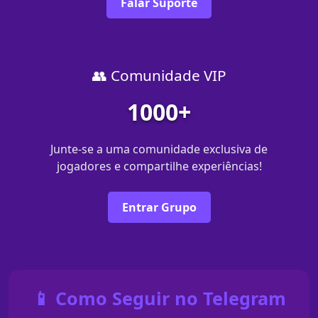
Falar Suporte
👥 Comunidade VIP
1000+
Junte-se a uma comunidade exclusiva de
jogadores e compartilhe experiências!
Entrar Grupo
📱 Como Seguir no Telegram