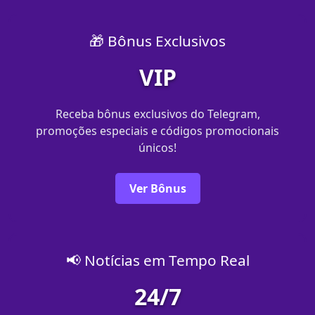
🎁 Bônus Exclusivos
VIP
Receba bônus exclusivos do Telegram,
promoções especiais e códigos promocionais
únicos!
Ver Bônus
📢 Notícias em Tempo Real
24/7