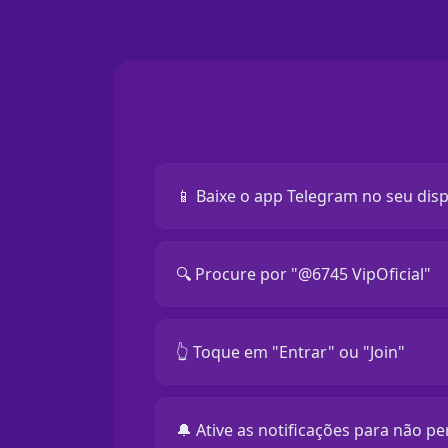
📱 Baixe o app Telegram no seu disp
🔍 Procure por "@6745 VipOficial"
👆 Toque em "Entrar" ou "Join"
🔔 Ative as notificações para não p