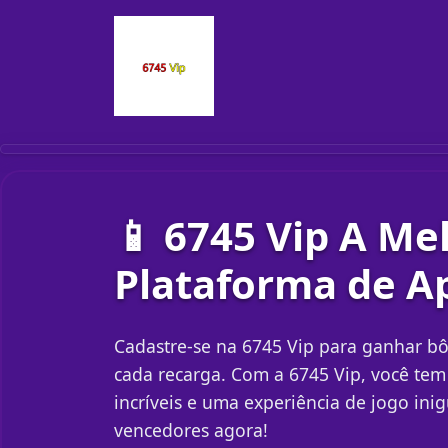
📱 6745 Vip A Me
Plataforma de A
Cadastre-se na 6745 Vip para ganhar b
cada recarga. Com a 6745 Vip, você te
incríveis e uma experiência de jogo inig
vencedores agora!