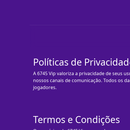
Políticas de Privacida
A 6745 Vip valoriza a privacidade de seus 
nossos canais de comunicação. Todos os dad
jogadores.
Termos e Condições