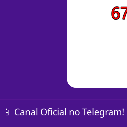
📱 Canal Oficial no Telegram!