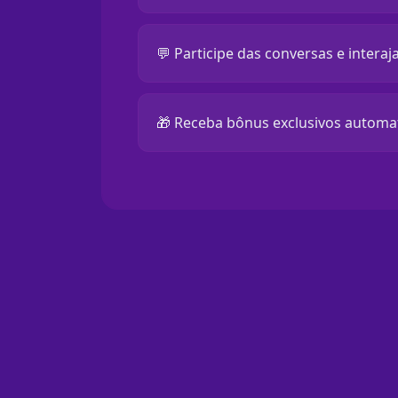
💬 Participe das conversas e interaj
🎁 Receba bônus exclusivos autom