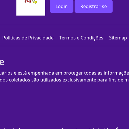
Login
Registrar-se
Políticas de Privacidade
Termos e Condições
Sitemap
de
usuários e está empenhada em proteger todas as informaçõe
os coletados são utilizados exclusivamente para fins de m