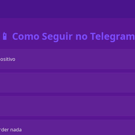
📱 Como Seguir no Telegram
ositivo
erder nada