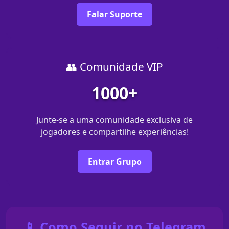
Falar Suporte
👥 Comunidade VIP
1000+
Junte-se a uma comunidade exclusiva de
jogadores e compartilhe experiências!
Entrar Grupo
📱 Como Seguir no Telegram