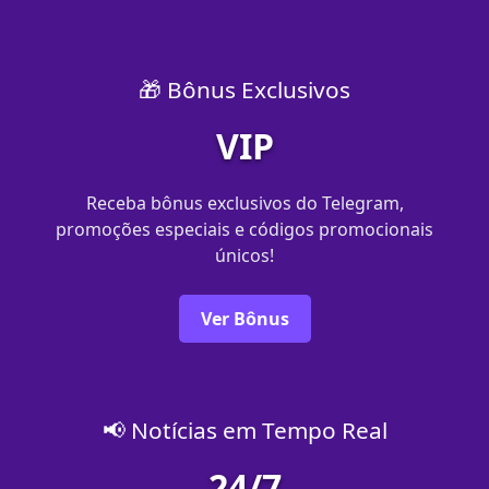
🎁 Bônus Exclusivos
VIP
Receba bônus exclusivos do Telegram,
promoções especiais e códigos promocionais
únicos!
Ver Bônus
📢 Notícias em Tempo Real
24/7