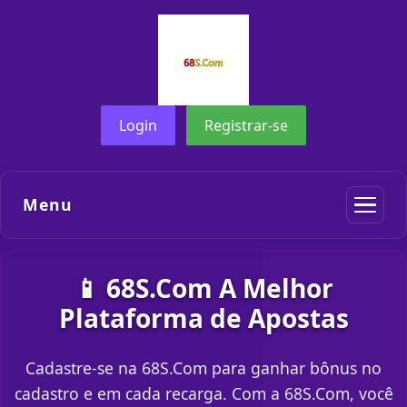
Login
Registrar-se
Menu
📱 68S.Com A Melhor
Plataforma de Apostas
Cadastre-se na 68S.Com para ganhar bônus no
cadastro e em cada recarga. Com a 68S.Com, você