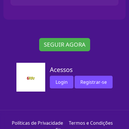
SEGUIR AGORA
Acessos
Login
Registrar-se
Políticas de Privacidade
Termos e Condições