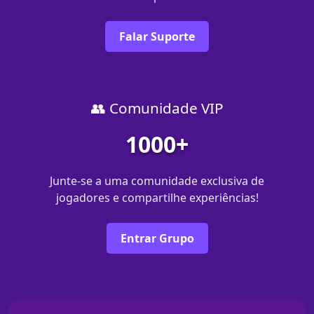
Falar Suporte
👥 Comunidade VIP
1000+
Junte-se a uma comunidade exclusiva de
jogadores e compartilhe experiências!
Entrar Grupo