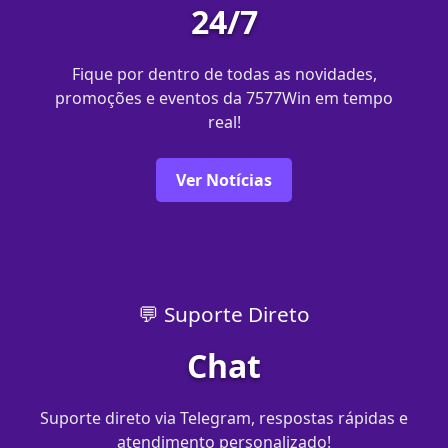
24/7
Fique por dentro de todas as novidades,
promoções e eventos da 7577Win em tempo
real!
Ver Notícias
💬 Suporte Direto
Chat
Suporte direto via Telegram, respostas rápidas e
atendimento personalizado!