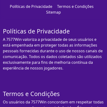
Políticas de Privacidade
Termos e Condições
Sitemap
Políticas de Privacidade
A 7577Win valoriza a privacidade de seus usuários e
está empenhada em proteger todas as informações
pessoais fornecidas durante o uso de nossos canais de
comunicação. Todos os dados coletados são utilizados
exclusivamente para fins de melhoria contínua da
experiência de nossos jogadores.
Termos e Condições
Os usuários da 7577Win concordam em respeitar todas