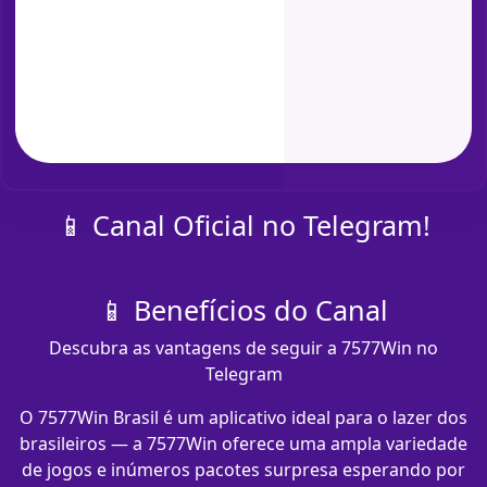
📱 Canal Oficial no Telegram!
📱 Benefícios do Canal
Descubra as vantagens de seguir a 7577Win no
Telegram
O 7577Win Brasil é um aplicativo ideal para o lazer dos
brasileiros — a 7577Win oferece uma ampla variedade
de jogos e inúmeros pacotes surpresa esperando por