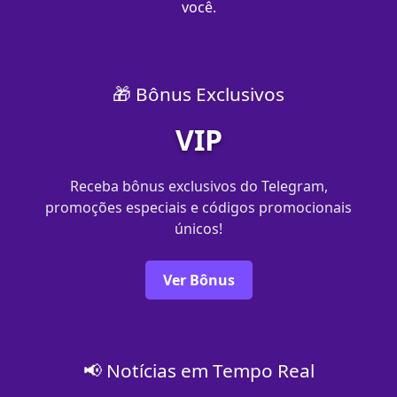
você.
🎁 Bônus Exclusivos
VIP
Receba bônus exclusivos do Telegram,
promoções especiais e códigos promocionais
únicos!
Ver Bônus
📢 Notícias em Tempo Real