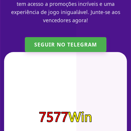
tem acesso a promoções incríveis e uma
experiência de jogo inigualável. Junte-se aos
vencedores agora!
SEGUIR NO TELEGRAM