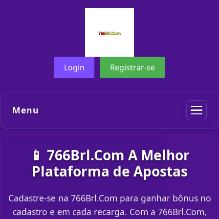
Login
Registrar-se
Menu
📱 766Brl.Com A Melhor
Plataforma de Apostas
Cadastre-se na 766Brl.Com para ganhar bônus no
cadastro e em cada recarga. Com a 766Brl.Com,