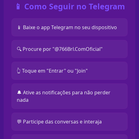
📱 Como Seguir no Telegram
📱 Baixe o app Telegram no seu dispositivo
🔍 Procure por "@766Brl.ComOficial"
👆 Toque em "Entrar" ou "Join"
🔔 Ative as notificações para não perder
nada
💬 Participe das conversas e interaja