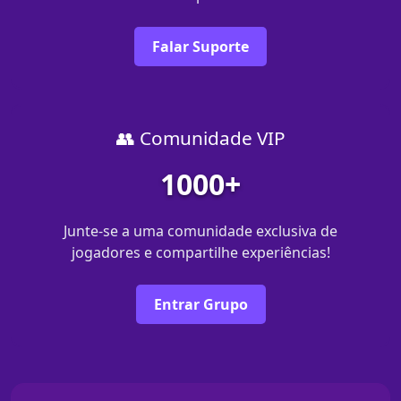
Falar Suporte
👥 Comunidade VIP
1000+
Junte-se a uma comunidade exclusiva de
jogadores e compartilhe experiências!
Entrar Grupo