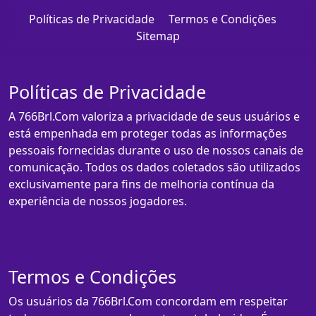
Políticas de Privacidade
Termos e Condições
Sitemap
Políticas de Privacidade
A 766Brl.Com valoriza a privacidade de seus usuários e
está empenhada em proteger todas as informações
pessoais fornecidas durante o uso de nossos canais de
comunicação. Todos os dados coletados são utilizados
exclusivamente para fins de melhoria contínua da
experiência de nossos jogadores.
Termos e Condições
Os usuários da 766Brl.Com concordam em respeitar