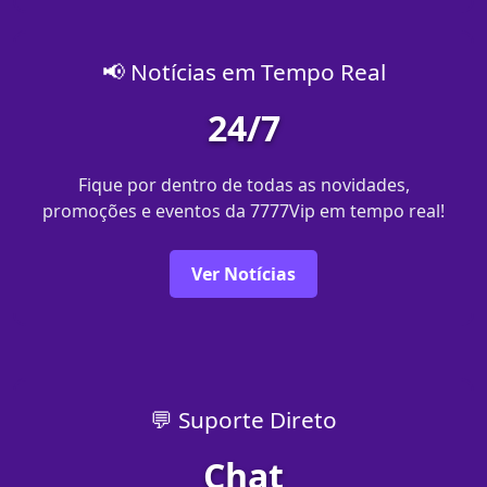
📢 Notícias em Tempo Real
24/7
Fique por dentro de todas as novidades,
promoções e eventos da 7777Vip em tempo real!
Ver Notícias
💬 Suporte Direto
Chat