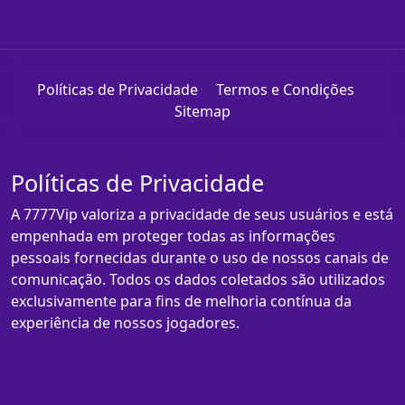
Políticas de Privacidade
Termos e Condições
Sitemap
Políticas de Privacidade
A 7777Vip valoriza a privacidade de seus usuários e está
empenhada em proteger todas as informações
pessoais fornecidas durante o uso de nossos canais de
comunicação. Todos os dados coletados são utilizados
exclusivamente para fins de melhoria contínua da
experiência de nossos jogadores.