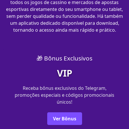
todos os jogos de cassino e mercados de apostas
esportivas diretamente do seu smartphone ou tablet,
sem perder qualidade ou funcionalidade. Há também
um aplicativo dedicado disponível para download,
tornando o acesso ainda mais rápido e prático.
🎁 Bônus Exclusivos
VIP
Receba bônus exclusivos do Telegram,
promoções especiais e códigos promocionais
únicos!
Ver Bônus