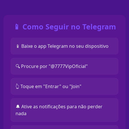
📱 Como Seguir no Telegram
📱 Baixe o app Telegram no seu dispositivo
🔍 Procure por "@7777VipOficial"
👆 Toque em "Entrar" ou "Join"
🔔 Ative as notificações para não perder
nada