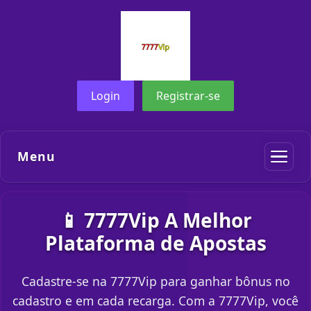
Login
Registrar-se
Menu
📱 7777Vip A Melhor
Plataforma de Apostas
Cadastre-se na 7777Vip para ganhar bônus no
cadastro e em cada recarga. Com a 7777Vip, você