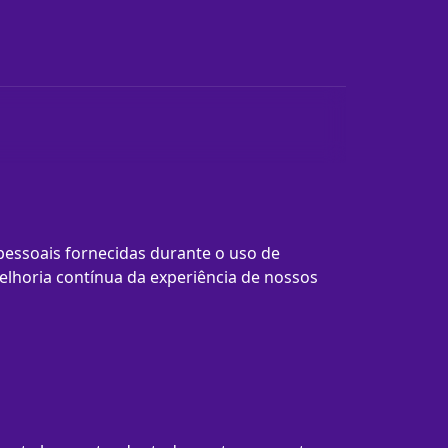
pessoais fornecidas durante o uso de
elhoria contínua da experiência de nossos