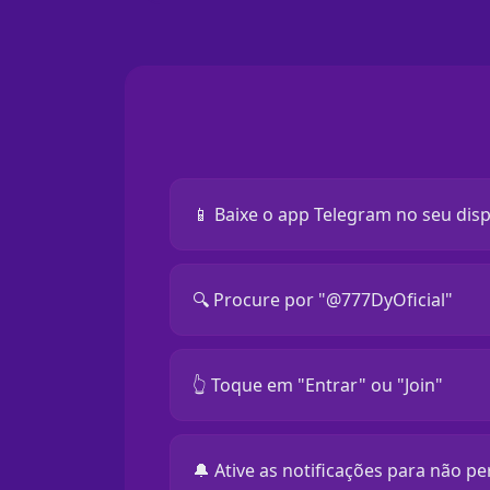
📱 Baixe o app Telegram no seu disp
🔍 Procure por "@777DyOficial"
👆 Toque em "Entrar" ou "Join"
🔔 Ative as notificações para não p