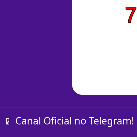
📱 Canal Oficial no Telegram!