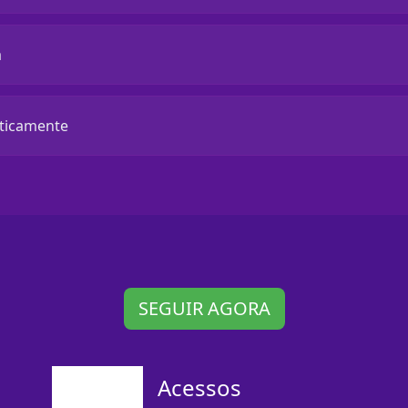
a
aticamente
SEGUIR AGORA
Acessos