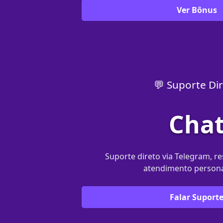
Ver Bônus
💬 Suporte Di
Cha
Suporte direto via Telegram, r
atendimento persona
Falar Suport