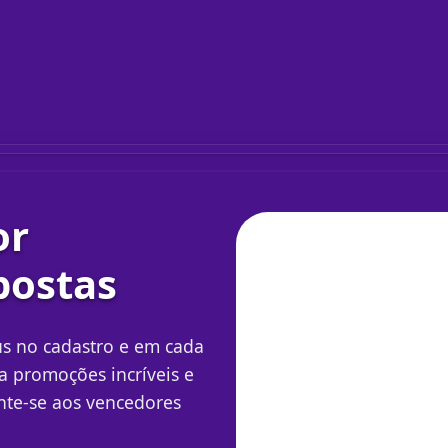
or
postas
s no cadastro e em cada
a promoções incríveis e
unte-se aos vencedores