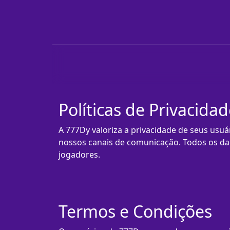
Políticas de Privacida
A 777Dy valoriza a privacidade de seus usu
nossos canais de comunicação. Todos os dad
jogadores.
Termos e Condições