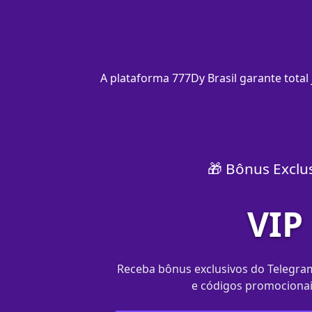
A plataforma 777Dy Brasil garante tota
🎁 Bônus Exclu
VIP
Receba bônus exclusivos do Telegra
e códigos promocionai