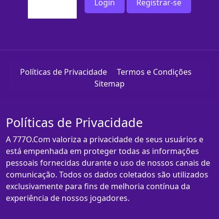
Login
Registrar-se
Políticas de Privacidade
Termos e Condições
Sitemap
Políticas de Privacidade
A 777O.Com valoriza a privacidade de seus usuários e
está empenhada em proteger todas as informações
pessoais fornecidas durante o uso de nossos canais de
comunicação. Todos os dados coletados são utilizados
exclusivamente para fins de melhoria contínua da
experiência de nossos jogadores.