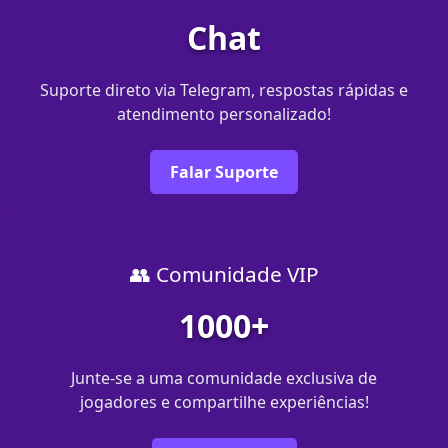
Chat
Suporte direto via Telegram, respostas rápidas e
atendimento personalizado!
Falar Suporte
👥 Comunidade VIP
1000+
Junte-se a uma comunidade exclusiva de
jogadores e compartilhe experiências!