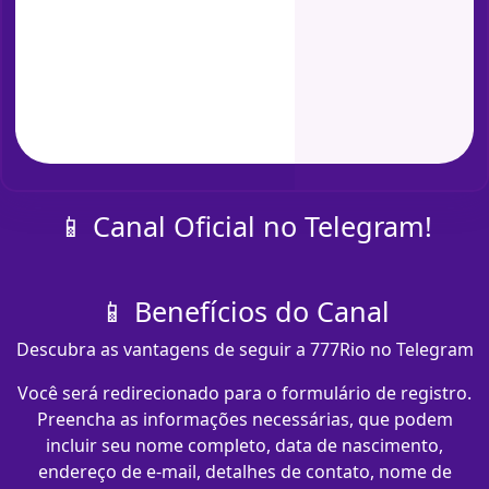
📱 Canal Oficial no Telegram!
📱 Benefícios do Canal
Descubra as vantagens de seguir a 777Rio no Telegram
Você será redirecionado para o formulário de registro.
Preencha as informações necessárias, que podem
incluir seu nome completo, data de nascimento,
endereço de e-mail, detalhes de contato, nome de