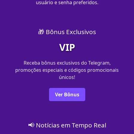
usuário e senha preferidos.
🎁 Bônus Exclusivos
VIP
Receba bônus exclusivos do Telegram,
promoções especiais e códigos promocionais
únicos!
Ver Bônus
📢 Notícias em Tempo Real