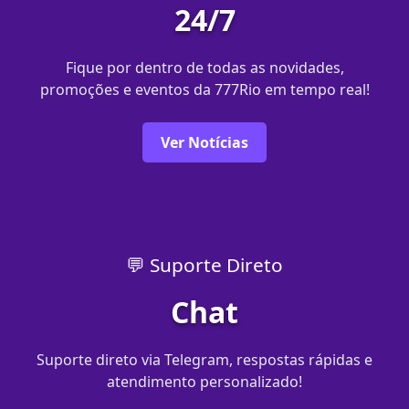
24/7
Fique por dentro de todas as novidades,
promoções e eventos da 777Rio em tempo real!
Ver Notícias
💬 Suporte Direto
Chat
Suporte direto via Telegram, respostas rápidas e
atendimento personalizado!