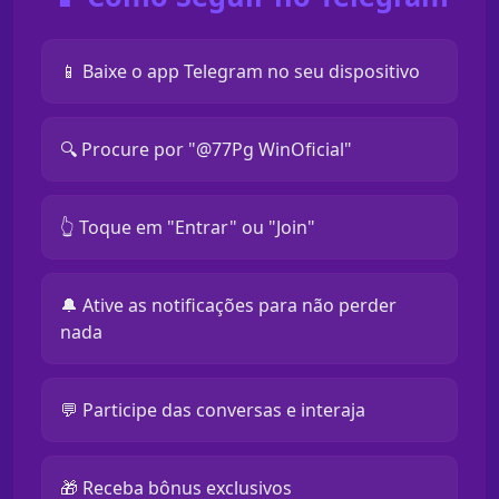
📱 Baixe o app Telegram no seu dispositivo
🔍 Procure por "@77Pg WinOficial"
👆 Toque em "Entrar" ou "Join"
🔔 Ative as notificações para não perder
nada
💬 Participe das conversas e interaja
🎁 Receba bônus exclusivos