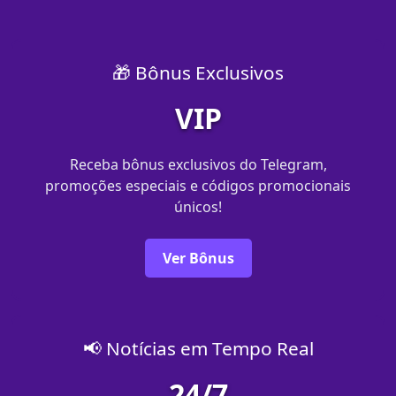
🎁 Bônus Exclusivos
VIP
Receba bônus exclusivos do Telegram,
promoções especiais e códigos promocionais
únicos!
Ver Bônus
📢 Notícias em Tempo Real
24/7