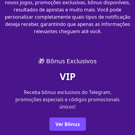
novos jogos, promoções exclusivas, bônus disponíveis,
resultados de apostas e muito mais. Você pode
personalizar completamente quais tipos de notificação
deseja receber, garantindo que apenas as informações
relevantes cheguem até você.
🎁 Bônus Exclusivos
VIP
Receba bônus exclusivos do Telegram,
promoções especiais e códigos promocionais
únicos!
Ver Bônus