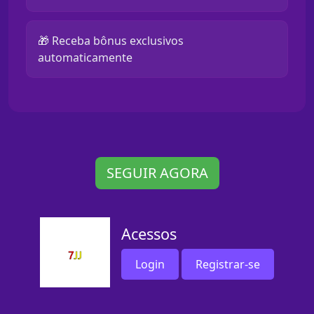
🎁 Receba bônus exclusivos
automaticamente
SEGUIR AGORA
Acessos
Login
Registrar-se