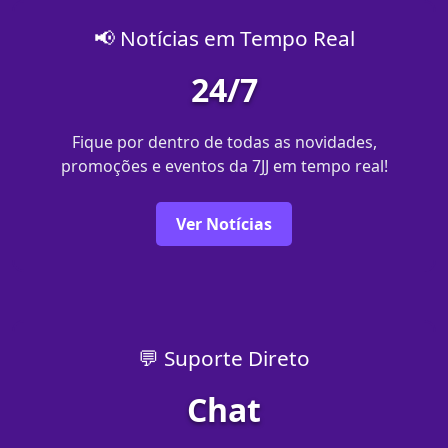
📢 Notícias em Tempo Real
24/7
Fique por dentro de todas as novidades,
promoções e eventos da 7JJ em tempo real!
Ver Notícias
💬 Suporte Direto
Chat