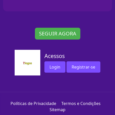
SEGUIR AGORA
Acessos
Login
Registrar-se
Políticas de Privacidade
Termos e Condições
Sitemap