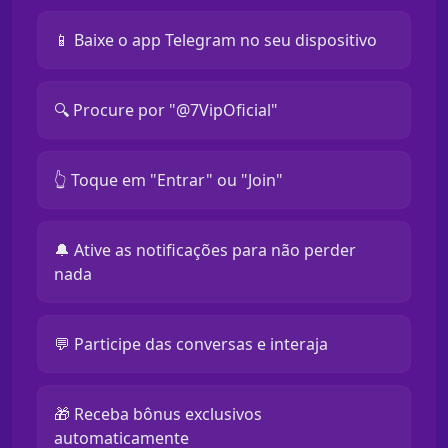
📱 Baixe o app Telegram no seu dispositivo
🔍 Procure por "@7VipOficial"
👆 Toque em "Entrar" ou "Join"
🔔 Ative as notificações para não perder
nada
💬 Participe das conversas e interaja
🎁 Receba bônus exclusivos
automaticamente