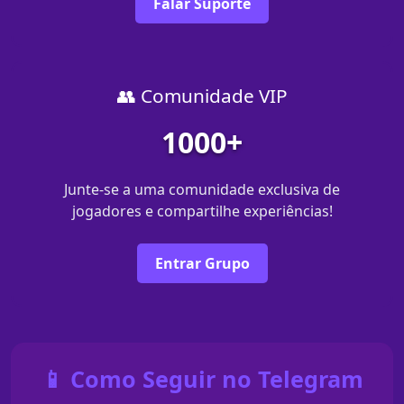
Falar Suporte
👥 Comunidade VIP
1000+
Junte-se a uma comunidade exclusiva de
jogadores e compartilhe experiências!
Entrar Grupo
📱 Como Seguir no Telegram