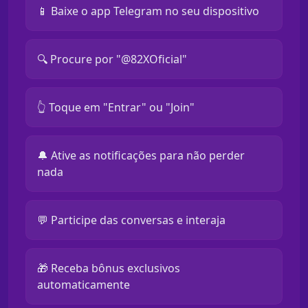
📱 Baixe o app Telegram no seu dispositivo
🔍 Procure por "@82XOficial"
👆 Toque em "Entrar" ou "Join"
🔔 Ative as notificações para não perder
nada
💬 Participe das conversas e interaja
🎁 Receba bônus exclusivos
automaticamente