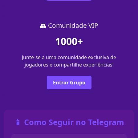
👥 Comunidade VIP
1000+
Junte-se a uma comunidade exclusiva de
jogadores e compartilhe experiências!
Entrar Grupo
📱 Como Seguir no Telegram