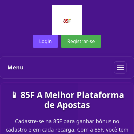
Login
Registrar-se
Menu
📱 85F A Melhor Plataforma
de Apostas
Cadastre-se na 85F para ganhar bônus no
cadastro e em cada recarga. Com a 85F, você tem