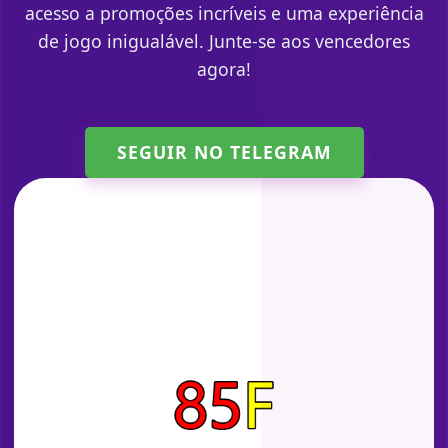
acesso a promoções incríveis e uma experiência
de jogo inigualável. Junte-se aos vencedores
agora!
SEGUIR NO TELEGRAM