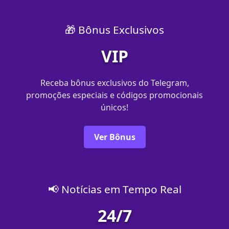
🎁 Bônus Exclusivos
VIP
Receba bônus exclusivos do Telegram,
promoções especiais e códigos promocionais
únicos!
Ver Bônus
📢 Notícias em Tempo Real
24/7