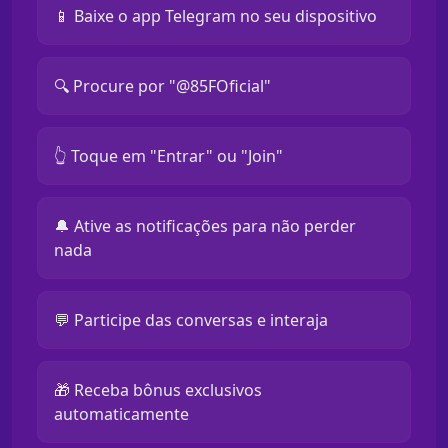
📱 Baixe o app Telegram no seu dispositivo
🔍 Procure por "@85FOficial"
👆 Toque em "Entrar" ou "Join"
🔔 Ative as notificações para não perder
nada
💬 Participe das conversas e interaja
🎁 Receba bônus exclusivos
automaticamente