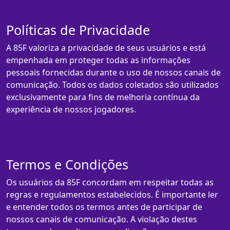
Políticas de Privacidade
A 85F valoriza a privacidade de seus usuários e está
empenhada em proteger todas as informações
pessoais fornecidas durante o uso de nossos canais de
comunicação. Todos os dados coletados são utilizados
exclusivamente para fins de melhoria contínua da
experiência de nossos jogadores.
Termos e Condições
Os usuários da 85F concordam em respeitar todas as
regras e regulamentos estabelecidos. É importante ler
e entender todos os termos antes de participar de
nossos canais de comunicação. A violação destes