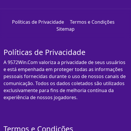
Políticas de Privacidade
Termos e Condições
Sitemap
Políticas de Privacidade
A 9572Win.Com valoriza a privacidade de seus usuários
e está empenhada em proteger todas as informações
pessoais fornecidas durante o uso de nossos canais de
comunicação. Todos os dados coletados são utilizados
exclusivamente para fins de melhoria contínua da
experiência de nossos jogadores.
Termos e Condições