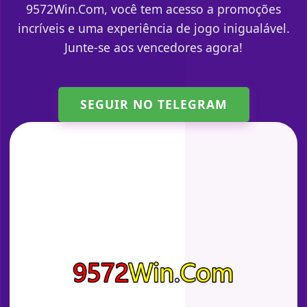
9572Win.Com, você tem acesso a promoções
incríveis e uma experiência de jogo inigualável.
Junte-se aos vencedores agora!
SEGUIR NO TELEGRAM