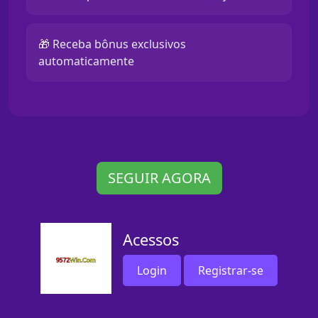
🎁 Receba bônus exclusivos
automaticamente
SEGUIR AGORA
Acessos
Login
Registrar-se