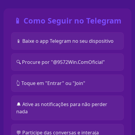
📱 Como Seguir no Telegram
📱 Baixe o app Telegram no seu dispositivo
🔍 Procure por "@9572Win.ComOficial"
👆 Toque em "Entrar" ou "Join"
🔔 Ative as notificações para não perder
nada
💬 Participe das conversas e interaja